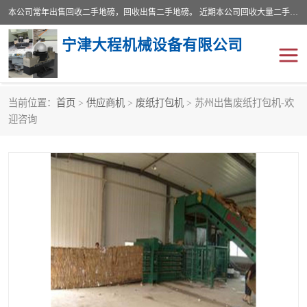
本公司常年出售回收二手地磅，回收出售二手地磅。 近期本公司回收大量二手地磅，型号齐全，宽度从2米到3.5米，长度5米到25米，承重吨位从10到200吨，成色7—9成新。 ? 使用年限6个月至2年，产品来源于个人闲置品，工矿企业停用品，因小换大而来。 精准度和新的一样， 二手地磅是内行人的选择，打个电话就省钱朋友您好等什么
宁津大程机械设备有限公司
当前位置：
首页
>
供应商机
>
废纸打包机
> 苏州出售废纸打包机-欢
地磅
二手地磅
迎咨询
地磅传感器
废纸打包机
烘干机
食品烘干机
装载机电子秤
输送机
半自动输送机
全自动输送机
冷却塔
食品螺旋塔