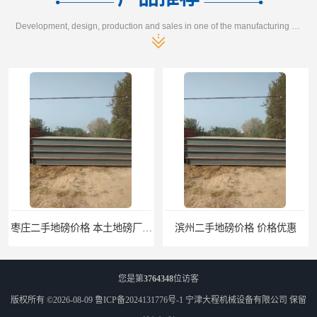
Development, design, production and sales in one of the manufacturing enterprises
枣庄二手地磅价格 本土地磅厂100秒报价
滨州二手地磅价格 价格优惠
您是第
3764348
位访客
版权所有 ©2026-08-09
鲁ICP备2024131776号-1
宁津大程机械设备有限公司
保留