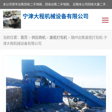
本公司常年出售回收二手地磅，回收出售二手地磅。 近期本公司回收大量二手地磅，型号齐全，宽度从2米到3.5米，长度5米到25米，承重吨位从10到200吨，成色7—9成新。 ? 使用年限6个月至2年，产品来源于个人闲置品，工矿企业停用品，因小换大而来。 精准度和新的一样， 二手地磅是内行人的选择，打个电话就省钱朋友您好等什么
宁津大程机械设备有限公司
当前位置：
首页
>
供应商机
>
废纸打包机
> 随州出售废纸打包机-宁
地磅
二手地磅
津大程机械设备有限公司
地磅传感器
废纸打包机
烘干机
食品烘干机
装载机电子秤
输送机
半自动输送机
全自动输送机
冷却塔
食品螺旋塔