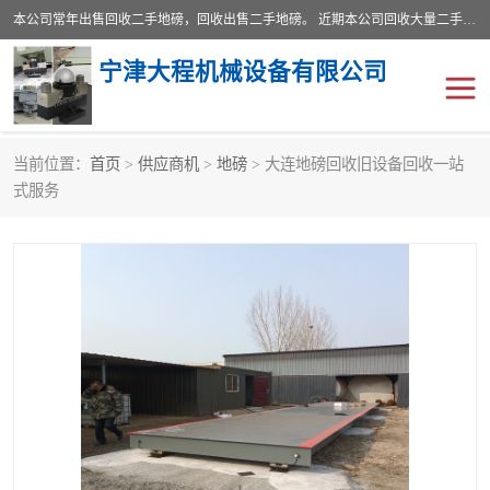
本公司常年出售回收二手地磅，回收出售二手地磅。 近期本公司回收大量二手地磅，型号齐全，宽度从2米到3.5米，长度5米到25米，承重吨位从10到200吨，成色7—9成新。 ? 使用年限6个月至2年，产品来源于个人闲置品，工矿企业停用品，因小换大而来。 精准度和新的一样， 二手地磅是内行人的选择，打个电话就省钱朋友您好等什么
宁津大程机械设备有限公司
当前位置：
首页
>
供应商机
>
地磅
> 大连地磅回收旧设备回收一站
地磅
二手地磅
式服务
地磅传感器
废纸打包机
烘干机
食品烘干机
装载机电子秤
输送机
半自动输送机
全自动输送机
冷却塔
食品螺旋塔