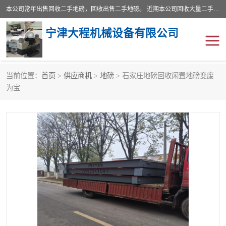
本公司常年出售回收二手地磅，回收出售二手地磅。 近期本公司回收大量二手地磅，型号齐全，宽度从2米到3.5米，长度5米到25米，承重吨位从10到200吨，成色7—9成新。 ? 使用年限6个月至2年，产品来源于个人闲置品，工矿企业停用品，因小换大而来。 精准度和新的一样， 二手地磅是内行人的选择，打个电话就省钱朋友您好等什么
宁津大程机械设备有限公司
当前位置：
首页
>
供应商机
>
地磅
> 石家庄地磅回收闲置地磅变废
地磅
二手地磅
为宝
地磅传感器
废纸打包机
烘干机
食品烘干机
装载机电子秤
输送机
半自动输送机
全自动输送机
冷却塔
食品螺旋塔