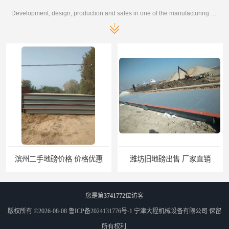
Development, design, production and sales in one of the manufacturing enterprises
潍坊旧地磅出售 厂家直销
邯郸旧地磅报价 本土地磅厂100秒报价
您是第
3741772
位访客
版权所有 ©2026-08-08
鲁ICP备2024131776号-1
宁津大程机械设备有限公司
保留
所有权利.