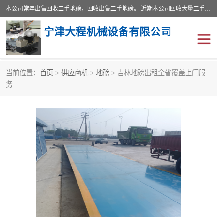
本公司常年出售回收二手地磅，回收出售二手地磅。 近期本公司回收大量二手地磅，型号齐全，宽度从2米到3.5米，长度5米到25米，承重吨位从10到200吨，成色7—9成新。 ? 使用年限6个月至2年，产品来源于个人闲置品，工矿企业停用品，因小换大而来。 精准度和新的一样， 二手地磅是内行人的选择，打个电话就省钱朋友您好等什么
宁津大程机械设备有限公司
当前位置：
首页
>
供应商机
>
地磅
> 吉林地磅出租全省覆盖上门服
地磅
二手地磅
务
地磅传感器
废纸打包机
烘干机
食品烘干机
装载机电子秤
输送机
半自动输送机
全自动输送机
冷却塔
食品螺旋塔