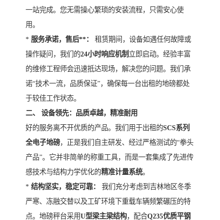
一站完成。您无需操心繁琐的安装流程，只需安心使
用。
*
服务承诺，售后**：
租赁期间，设备如遇任何故障或
操作疑问，我们的
24小时响应机制
立即启动。经验丰富
的维修工程师会迅速抵达现场，解决您的问题。我们承
诺“技术一流，品质保证”，确保每一台出租的地磅都处
于较佳工作状态。
二、 设备领先：品质卓越，精准耐用
好的服务离不开优质的产品。我们用于出租的
SCS系列
全电子地磅
，正是我们自主研发、经过严格测试的“拳头
产品”。它并非简单的称重工具，而是一套集成了先进传
感技术与结构力学优化的
精准计量系统
。
*
结构坚实，稳定可靠：
我们充分考虑到吉林地区冬季
严寒、冻融交替以及工矿环境下重载车辆频繁碾压的特
点。地磅秤台采用
U型梁主梁结构
，配合
Q235优质平钢