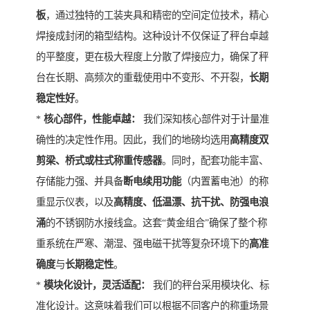
板
，通过独特的工装夹具和精密的空间定位技术，精心
焊接成封闭的箱型结构。这种设计不仅保证了秤台卓越
的平整度，更在极大程度上分散了焊接应力，确保了秤
台在长期、高频次的重载使用中不变形、不开裂，
长期
稳定性好
。
*
核心部件，性能卓越：
我们深知核心部件对于计量准
确性的决定性作用。因此，我们的地磅均选用
高精度双
剪梁、桥式或柱式称重传感器
。同时，配套功能丰富、
存储能力强、并具备
断电续用功能
（内置蓄电池）的称
重显示仪表，以及
高精度、低温漂、抗干扰、防强电浪
涌
的不锈钢防水接线盒。这套“黄金组合”确保了整个称
重系统在严寒、潮湿、强电磁干扰等复杂环境下的
高准
确度
与
长期稳定性
。
*
模块化设计，灵活适配：
我们的秤台采用模块化、标
准化设计。这意味着我们可以根据不同客户的称重场景