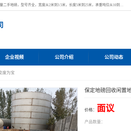
本公司常年出售回收二手地磅，回收出售二手地磅。 近期本公司回收大量二手地磅，型号齐全，宽度从2米到3.5米，长度5米到25米，承重吨位从10到200吨，成色7—9成新。 ? 使用年限6个月至2年，产品来源于个人闲置品，工矿企业停用品，因小换大而来。 精准度和新的一样， 二手地磅是内行人的选择，打个电话就省钱朋友您好等什么
司
企业视频
公司介绍
公司动态
变废为宝
保定地磅回收闲置
面议
价格：
产品数量：