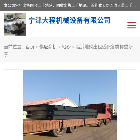
本公司常年出售回收二手地磅，回收出售二手地磅。 近期本公司回收大量二手地磅，型号齐全，宽度从2米到3.5米，长度5米到25米，承重吨位从10到200吨，成色7—9成新。 ? 使用年限6个月至2年，产品来源于个人闲置品，工矿企业停用品，因小换大而来。 精准度和新的一样， 二手地磅是内行人的选择，打个电话就省钱朋友您好等什么
宁津大程机械设备有限公司
当前位置：
首页
>
供应商机
>
地磅
> 临沂地磅出租适配各类称重场
地磅
二手地磅
景
地磅传感器
废纸打包机
烘干机
食品烘干机
装载机电子秤
输送机
半自动输送机
全自动输送机
冷却塔
食品螺旋塔