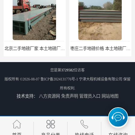
北京二手地磅厂家 本土地磅厂100秒报价
枣庄二手地磅价格 本土地磅厂100秒报价
您是第
3729582
位访客
版权所有 ©2026-08-07
鲁ICP备2024131776号-1
宁津大程机械设备有限公司
保留
所有权利.
技术支持：
八方资源网
免责声明
管理员入口
网站地图
滨州二手地磅价格 价格优惠
潍坊旧地磅出售 厂家直销