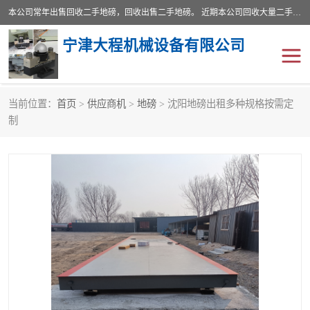
本公司常年出售回收二手地磅，回收出售二手地磅。 近期本公司回收大量二手地磅，型号齐全，宽度从2米到3.5米，长度5米到25米，承重吨位从10到200吨，成色7—9成新。 ? 使用年限6个月至2年，产品来源于个人闲置品，工矿企业停用品，因小换大而来。 精准度和新的一样， 二手地磅是内行人的选择，打个电话就省钱朋友您好等什么
宁津大程机械设备有限公司
当前位置：
首页
>
供应商机
>
地磅
> 沈阳地磅出租多种规格按需定
地磅
二手地磅
制
地磅传感器
废纸打包机
烘干机
食品烘干机
装载机电子秤
输送机
半自动输送机
全自动输送机
冷却塔
食品螺旋塔