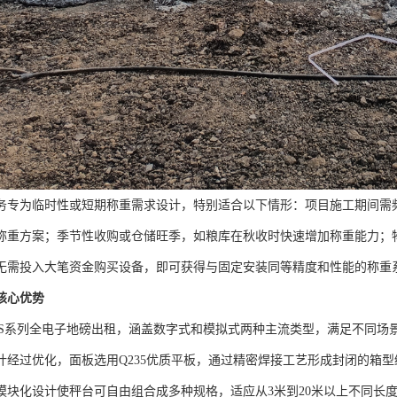
务专为临时性或短期称重需求设计，特别适合以下情形：项目施工期间需
称重方案；季节性收购或仓储旺季，如粮库在秋收时快速增加称重能力；
无需投入大笔资金购买设备，即可获得与固定安装同等精度和性能的称重
核心优势
CS系列全电子地磅出租，涵盖数字式和模拟式两种主流类型，满足不同场
计经过优化，面板选用Q235优质平板，通过精密焊接工艺形成封闭的箱
模块化设计使秤台可自由组合成多种规格，适应从3米到20米以上不同长