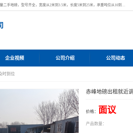
本公司常年出售回收二手地磅，回收出售二手地磅。 近期本公司回收大量二手地磅，型号齐全，宽度从2米到3.5米，长度5米到25米，承重吨位从10到200吨，成色7—9成新。 ? 使用年限6个月至2年，产品来源于个人闲置品，工矿企业停用品，因小换大而来。 精准度和新的一样， 二手地磅是内行人的选择，打个电话就省钱朋友您好等什么
司
企业视频
公司介绍
公司动态
及时到位
赤峰地磅出租就近
面议
价格：
产品数量：