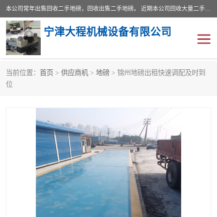
本公司常年出售回收二手地磅，回收出售二手地磅。 近期本公司回收大量二手地磅，型号齐全，宽度从2米到3.5米，长度5米到25米，承重吨位从10到200吨，成色7—9成新。 ? 使用年限6个月至2年，产品来源于个人闲置品，工矿企业停用品，因小换大而来。 精准度和新的一样， 二手地磅是内行人的选择，打个电话就省钱朋友您好等什么
宁津大程机械设备有限公司
当前位置：
首页
>
供应商机
>
地磅
> 锦州地磅出租快速调配及时到
地磅
二手地磅
位
地磅传感器
废纸打包机
烘干机
食品烘干机
装载机电子秤
输送机
半自动输送机
全自动输送机
冷却塔
食品螺旋塔