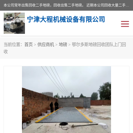
本公司常年出售回收二手地磅，回收出售二手地磅。 近期本公司回收大量二手地磅，型号齐全，宽度从2米到3.5米，长度5米到25米，承重吨位从10到200吨，成色7—9成新。 ? 使用年限6个月至2年，产品来源于个人闲置品，工矿企业停用品，因小换大而来。 精准度和新的一样， 二手地磅是内行人的选择，打个电话就省钱朋友您好等什么
宁津大程机械设备有限公司
当前位置：
首页
>
供应商机
>
地磅
> 鄂尔多斯地磅回收团队上门回
地磅
二手地磅
收
地磅传感器
废纸打包机
烘干机
食品烘干机
装载机电子秤
输送机
半自动输送机
全自动输送机
冷却塔
食品螺旋塔