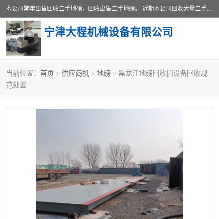
本公司常年出售回收二手地磅，回收出售二手地磅。 近期本公司回收大量二手地磅，型号齐全，宽度从2米到3.5米，长度5米到25米，承重吨位从10到200吨，成色7—9成新。 ? 使用年限6个月至2年，产品来源于个人闲置品，工矿企业停用品，因小换大而来。 精准度和新的一样， 二手地磅是内行人的选择，打个电话就省钱朋友您好等什么
宁津大程机械设备有限公司
当前位置：
首页
>
供应商机
>
地磅
> 黑龙江地磅回收旧设备回收规
地磅
二手地磅
范处置
地磅传感器
废纸打包机
烘干机
食品烘干机
装载机电子秤
输送机
半自动输送机
全自动输送机
冷却塔
食品螺旋塔