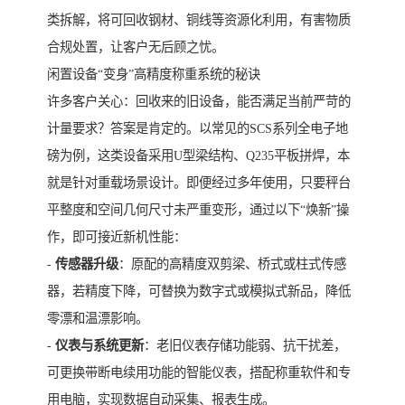
类拆解，将可回收钢材、铜线等资源化利用，有害物质
合规处置，让客户无后顾之忧。
闲置设备“变身”高精度称重系统的秘诀
许多客户关心：回收来的旧设备，能否满足当前严苛的
计量要求？答案是肯定的。以常见的SCS系列全电子地
磅为例，这类设备采用U型梁结构、Q235平板拼焊，本
就是针对重载场景设计。即便经过多年使用，只要秤台
平整度和空间几何尺寸未严重变形，通过以下“焕新”操
作，即可接近新机性能：
-
传感器升级
：原配的高精度双剪梁、桥式或柱式传感
器，若精度下降，可替换为数字式或模拟式新品，降低
零漂和温漂影响。
-
仪表与系统更新
：老旧仪表存储功能弱、抗干扰差，
可更换带断电续用功能的智能仪表，搭配称重软件和专
用电脑，实现数据自动采集、报表生成。