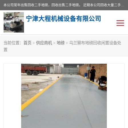
本公司常年出售回收二手地磅，回收出售二手地磅。 近期本公司回收大量二手地磅，型号齐全，宽度从2米到3.5米，长度5米到25米，承重吨位从10到200吨，成色7—9成新。 ? 使用年限6个月至2年，产品来源于个人闲置品，工矿企业停用品，因小换大而来。 精准度和新的一样， 二手地磅是内行人的选择，打个电话就省钱朋友您好等什么
宁津大程机械设备有限公司
当前位置：
首页
>
供应商机
>
地磅
> 乌兰察布地磅回收闲置设备处
地磅
二手地磅
置
地磅传感器
废纸打包机
烘干机
食品烘干机
装载机电子秤
输送机
半自动输送机
全自动输送机
冷却塔
食品螺旋塔