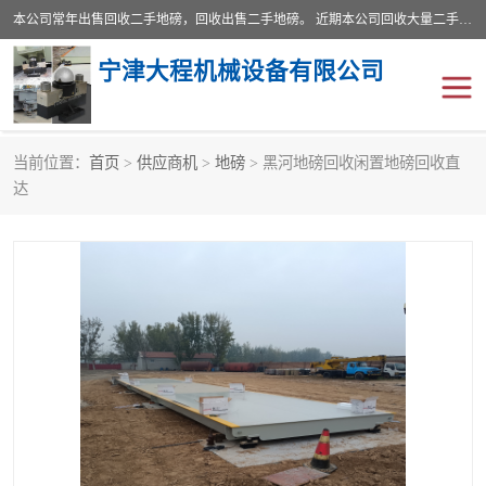
本公司常年出售回收二手地磅，回收出售二手地磅。 近期本公司回收大量二手地磅，型号齐全，宽度从2米到3.5米，长度5米到25米，承重吨位从10到200吨，成色7—9成新。 ? 使用年限6个月至2年，产品来源于个人闲置品，工矿企业停用品，因小换大而来。 精准度和新的一样， 二手地磅是内行人的选择，打个电话就省钱朋友您好等什么
宁津大程机械设备有限公司
当前位置：
首页
>
供应商机
>
地磅
> 黑河地磅回收闲置地磅回收直
地磅
二手地磅
达
地磅传感器
废纸打包机
烘干机
食品烘干机
装载机电子秤
输送机
半自动输送机
全自动输送机
冷却塔
食品螺旋塔