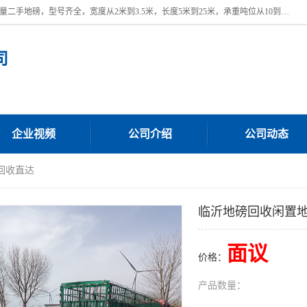
本公司常年出售回收二手地磅，回收出售二手地磅。 近期本公司回收大量二手地磅，型号齐全，宽度从2米到3.5米，长度5米到25米，承重吨位从10到200吨，成色7—9成新。 ? 使用年限6个月至2年，产品来源于个人闲置品，工矿企业停用品，因小换大而来。 精准度和新的一样， 二手地磅是内行人的选择，打个电话就省钱朋友您好等什么
司
企业视频
公司介绍
公司动态
回收直达
临沂地磅回收闲置
面议
价格：
产品数量：