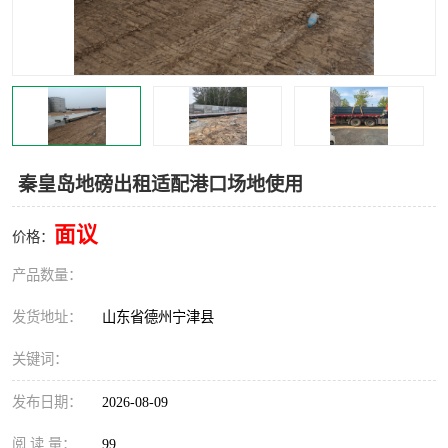
撕碎机
木材撕碎机
塑料撕碎机
金属撕碎机
秦皇岛地磅出租适配港口场地使用
面议
价格：
产品数量：
发货地址：
山东省德州宁津县
关键词：
发布日期：
2026-08-09
阅 读 量：
99