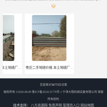
枣庄二手地磅价格 本土地磅厂100秒报价
滨州二手地磅价格 价格优惠
您是第
3756773
位访客
版权所有 ©2026-08-09
鲁ICP备2024131776号-1
宁津大程机械设备有限公司
保留
所有权利.
技术支持：
八方资源网
免责声明
管理员入口
网站地图