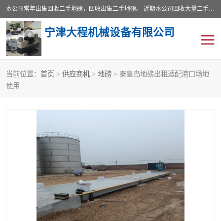
本公司常年出售回收二手地磅，回收出售二手地磅。 近期本公司回收大量二手地磅，型号齐全，宽度从2米到3.5米，长度5米到25米，承重吨位从10到200吨，成色7—9成新。 ? 使用年限6个月至2年，产品来源于个人闲置品，工矿企业停用品，因小换大而来。 精准度和新的一样， 二手地磅是内行人的选择，打个电话就省钱朋友您好等什么
宁津大程机械设备有限公司
当前位置：
首页
>
供应商机
>
地磅
> 秦皇岛地磅出租适配港口场地
地磅
二手地磅
使用
地磅传感器
废纸打包机
烘干机
食品烘干机
装载机电子秤
输送机
半自动输送机
全自动输送机
冷却塔
食品螺旋塔