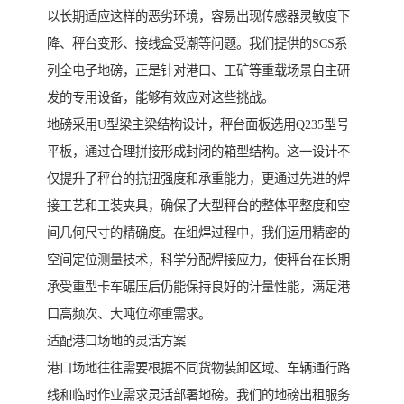
以长期适应这样的恶劣环境，容易出现传感器灵敏度下
降、秤台变形、接线盒受潮等问题。我们提供的SCS系
列全电子地磅，正是针对港口、工矿等重载场景自主研
发的专用设备，能够有效应对这些挑战。
地磅采用U型梁主梁结构设计，秤台面板选用Q235型号
平板，通过合理拼接形成封闭的箱型结构。这一设计不
仅提升了秤台的抗扭强度和承重能力，更通过先进的焊
接工艺和工装夹具，确保了大型秤台的整体平整度和空
间几何尺寸的精确度。在组焊过程中，我们运用精密的
空间定位测量技术，科学分配焊接应力，使秤台在长期
承受重型卡车碾压后仍能保持良好的计量性能，满足港
口高频次、大吨位称重需求。
适配港口场地的灵活方案
港口场地往往需要根据不同货物装卸区域、车辆通行路
线和临时作业需求灵活部署地磅。我们的地磅出租服务