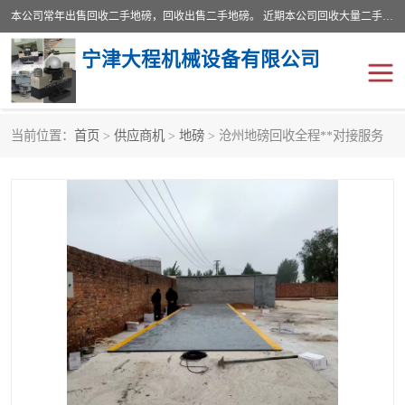
本公司常年出售回收二手地磅，回收出售二手地磅。 近期本公司回收大量二手地磅，型号齐全，宽度从2米到3.5米，长度5米到25米，承重吨位从10到200吨，成色7—9成新。 ? 使用年限6个月至2年，产品来源于个人闲置品，工矿企业停用品，因小换大而来。 精准度和新的一样， 二手地磅是内行人的选择，打个电话就省钱朋友您好等什么
宁津大程机械设备有限公司
当前位置：
首页
>
供应商机
>
地磅
> 沧州地磅回收全程**对接服务
地磅
二手地磅
地磅传感器
废纸打包机
烘干机
食品烘干机
装载机电子秤
输送机
半自动输送机
全自动输送机
冷却塔
食品螺旋塔