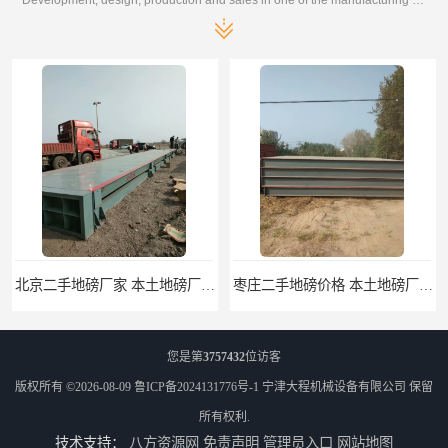
北京二手地磅厂家 本土地磅厂100秒报价
枣庄二手地磅价格 本土地磅厂100秒报价
您是第
3757432
位访客
版权所有 ©2026-08-09
鲁ICP备2024131776号-1
宁津大程机械设备有限公司
保留
所有权利.
技术支持：
八方资源网
免责声明
管理员入口
网站地图