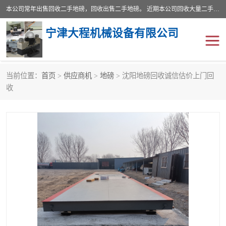
本公司常年出售回收二手地磅，回收出售二手地磅。 近期本公司回收大量二手地磅，型号齐全，宽度从2米到3.5米，长度5米到25米，承重吨位从10到200吨，成色7—9成新。 ? 使用年限6个月至2年，产品来源于个人闲置品，工矿企业停用品，因小换大而来。 精准度和新的一样， 二手地磅是内行人的选择，打个电话就省钱朋友您好等什么
宁津大程机械设备有限公司
当前位置：
首页
>
供应商机
>
地磅
> 沈阳地磅回收诚信估价上门回
地磅
二手地磅
收
地磅传感器
废纸打包机
烘干机
食品烘干机
装载机电子秤
输送机
半自动输送机
全自动输送机
冷却塔
食品螺旋塔