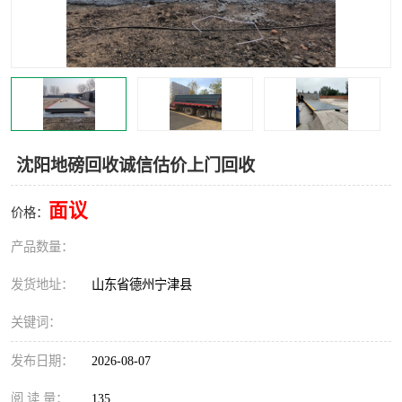
撕碎机
木材撕碎机
塑料撕碎机
金属撕碎机
沈阳地磅回收诚信估价上门回收
面议
价格：
产品数量：
发货地址：
山东省德州宁津县
关键词：
发布日期：
2026-08-07
阅 读 量：
135