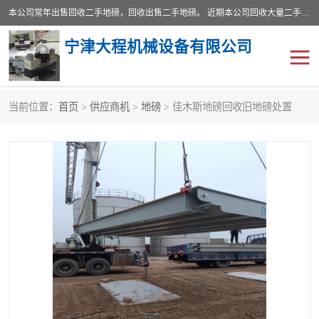
本公司常年出售回收二手地磅，回收出售二手地磅。 近期本公司回收大量二手地磅，型号齐全，宽度从2米到3.5米，长度5米到25米，承重吨位从10到200吨，成色7—9成新。 ? 使用年限6个月至2年，产品来源于个人闲置品，工矿企业停用品，因小换大而来。 精准度和新的一样， 二手地磅是内行人的选择，打个电话就省钱朋友您好等什么
宁津大程机械设备有限公司
当前位置：
首页
>
供应商机
>
地磅
> 佳木斯地磅回收旧地磅处置
地磅
二手地磅
地磅传感器
废纸打包机
烘干机
食品烘干机
装载机电子秤
输送机
半自动输送机
全自动输送机
冷却塔
食品螺旋塔