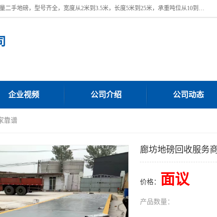
本公司常年出售回收二手地磅，回收出售二手地磅。 近期本公司回收大量二手地磅，型号齐全，宽度从2米到3.5米，长度5米到25米，承重吨位从10到200吨，成色7—9成新。 ? 使用年限6个月至2年，产品来源于个人闲置品，工矿企业停用品，因小换大而来。 精准度和新的一样， 二手地磅是内行人的选择，打个电话就省钱朋友您好等什么
司
企业视频
公司介绍
公司动态
家靠谱
廊坊地磅回收服务
面议
价格：
产品数量：