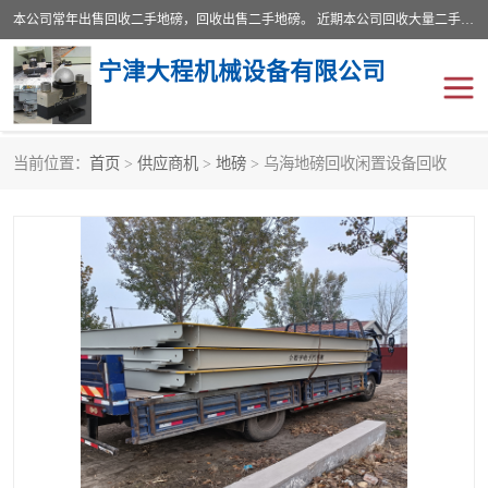
本公司常年出售回收二手地磅，回收出售二手地磅。 近期本公司回收大量二手地磅，型号齐全，宽度从2米到3.5米，长度5米到25米，承重吨位从10到200吨，成色7—9成新。 ? 使用年限6个月至2年，产品来源于个人闲置品，工矿企业停用品，因小换大而来。 精准度和新的一样， 二手地磅是内行人的选择，打个电话就省钱朋友您好等什么
宁津大程机械设备有限公司
当前位置：
首页
>
供应商机
>
地磅
> 乌海地磅回收闲置设备回收
地磅
二手地磅
地磅传感器
废纸打包机
烘干机
食品烘干机
装载机电子秤
输送机
半自动输送机
全自动输送机
冷却塔
食品螺旋塔