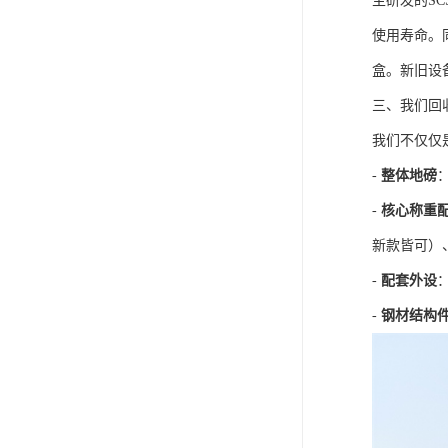
主研发的S
使用寿命。
盒。新旧设
三、我们回
我们不仅仅
-
整体地磅
-
核心称重
新款皆可）
-
配套外设
-
钢材结构