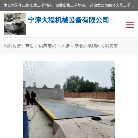
本公司常年出售回收二手地磅，回收出售二手地磅。 近期本公司回收大量二手地磅，型号齐全，宽度从2米到3.5米，长度5米到25米，承重吨位从10到200吨，成色7—9成新。 ? 使用年限6个月至2年，产品来源于个人闲置品，工矿企业停用品，因小换大而来。 精准度和新的一样， 二手地磅是内行人的选择，打个电话就省钱朋友您好等什么
宁津大程机械设备有限公司
当前位置：
首页
>
供应商机
>
地磅
> 专业的地磅回收服务商
地磅
二手地磅
地磅传感器
废纸打包机
烘干机
食品烘干机
装载机电子秤
输送机
半自动输送机
全自动输送机
冷却塔
食品螺旋塔