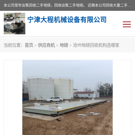
本公司常年出售回收二手地磅，回收出售二手地磅。 近期本公司回收大量二手地磅，型号齐全，宽度从2米到3.5米，长度5米到25米，承重吨位从10到200吨，成色7—9成新。 ? 使用年限6个月至2年，产品来源于个人闲置品，工矿企业停用品，因小换大而来。 精准度和新的一样， 二手地磅是内行人的选择，打个电话就省钱朋友您好等什么
宁津大程机械设备有限公司
当前位置：
首页
>
供应商机
>
地磅
> 沧州地磅回收机构选哪家
地磅
二手地磅
地磅传感器
废纸打包机
烘干机
食品烘干机
装载机电子秤
输送机
半自动输送机
全自动输送机
冷却塔
食品螺旋塔