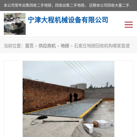
本公司常年出售回收二手地磅，回收出售二手地磅。 近期本公司回收大量二手地磅，型号齐全，宽度从2米到3.5米，长度5米到25米，承重吨位从10到200吨，成色7—9成新。 ? 使用年限6个月至2年，产品来源于个人闲置品，工矿企业停用品，因小换大而来。 精准度和新的一样， 二手地磅是内行人的选择，打个电话就省钱朋友您好等什么
宁津大程机械设备有限公司
当前位置：
首页
>
供应商机
>
地磅
> 石家庄地磅回收机构哪家靠谱
地磅
二手地磅
地磅传感器
废纸打包机
烘干机
食品烘干机
装载机电子秤
输送机
半自动输送机
全自动输送机
冷却塔
食品螺旋塔