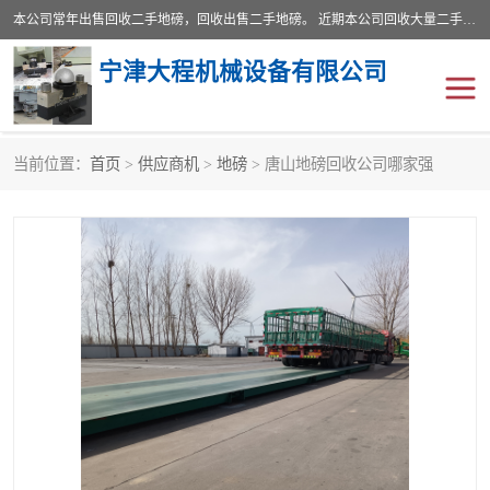
本公司常年出售回收二手地磅，回收出售二手地磅。 近期本公司回收大量二手地磅，型号齐全，宽度从2米到3.5米，长度5米到25米，承重吨位从10到200吨，成色7—9成新。 ? 使用年限6个月至2年，产品来源于个人闲置品，工矿企业停用品，因小换大而来。 精准度和新的一样， 二手地磅是内行人的选择，打个电话就省钱朋友您好等什么
宁津大程机械设备有限公司
当前位置：
首页
>
供应商机
>
地磅
> 唐山地磅回收公司哪家强
地磅
二手地磅
地磅传感器
废纸打包机
烘干机
食品烘干机
装载机电子秤
输送机
半自动输送机
全自动输送机
冷却塔
食品螺旋塔