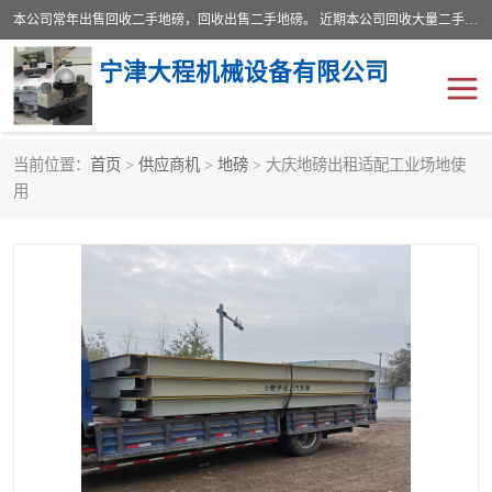
本公司常年出售回收二手地磅，回收出售二手地磅。 近期本公司回收大量二手地磅，型号齐全，宽度从2米到3.5米，长度5米到25米，承重吨位从10到200吨，成色7—9成新。 ? 使用年限6个月至2年，产品来源于个人闲置品，工矿企业停用品，因小换大而来。 精准度和新的一样， 二手地磅是内行人的选择，打个电话就省钱朋友您好等什么
宁津大程机械设备有限公司
当前位置：
首页
>
供应商机
>
地磅
> 大庆地磅出租适配工业场地使
地磅
二手地磅
用
地磅传感器
废纸打包机
烘干机
食品烘干机
装载机电子秤
输送机
半自动输送机
全自动输送机
冷却塔
食品螺旋塔