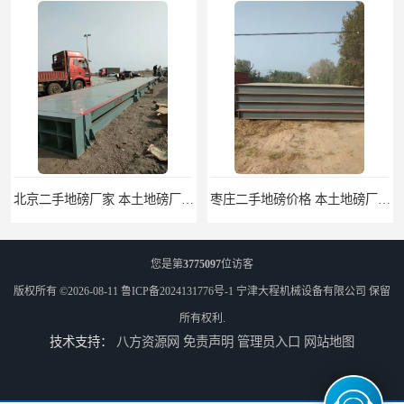
北京二手地磅厂家 本土地磅厂100秒报价
枣庄二手地磅价格 本土地磅厂100秒报价
您是第
3775097
位访客
版权所有 ©2026-08-11
鲁ICP备2024131776号-1
宁津大程机械设备有限公司
保留
所有权利.
技术支持：
八方资源网
免责声明
管理员入口
网站地图