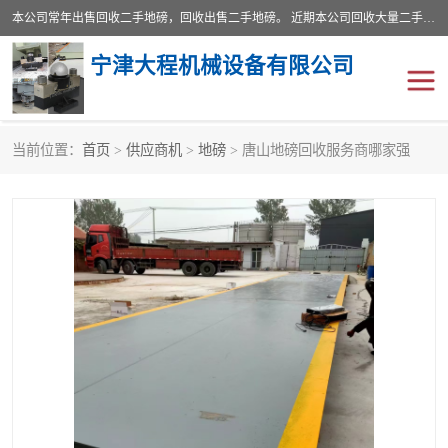
本公司常年出售回收二手地磅，回收出售二手地磅。 近期本公司回收大量二手地磅，型号齐全，宽度从2米到3.5米，长度5米到25米，承重吨位从10到200吨，成色7—9成新。 ? 使用年限6个月至2年，产品来源于个人闲置品，工矿企业停用品，因小换大而来。 精准度和新的一样， 二手地磅是内行人的选择，打个电话就省钱朋友您好等什么
宁津大程机械设备有限公司
当前位置：
首页
>
供应商机
>
地磅
> 唐山地磅回收服务商哪家强
地磅
二手地磅
地磅传感器
废纸打包机
烘干机
食品烘干机
装载机电子秤
输送机
半自动输送机
全自动输送机
冷却塔
食品螺旋塔