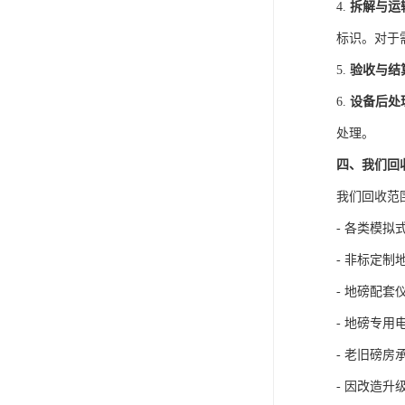
4.
拆解与运
标识。对于
5.
验收与结
6.
设备后处
处理。
四、我们回
我们回收范
- 各类模
- 非标定
- 地磅配
- 地磅专
- 老旧磅
- 因改造