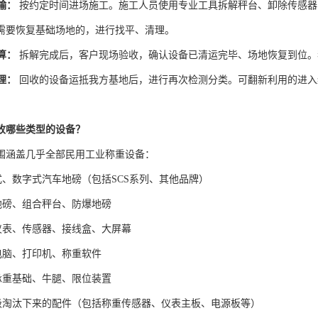
输：
按约定时间进场施工。施工人员使用专业工具拆解秤台、卸除传感器
需要恢复基础场地的，进行找平、清理。
算：
拆解完成后，客户现场验收，确认设备已清运完毕、场地恢复到位。
理：
回收的设备运抵我方基地后，进行再次检测分类。可翻新利用的进入
收哪些类型的设备？
围涵盖几乎全部民用工业称重设备：
拟式、数字式汽车地磅（包括SCS系列、其他品牌）
制地磅、组合秤台、防爆地磅
套仪表、传感器、接线盒、大屏幕
用电脑、打印机、称重软件
房承重基础、牛腿、限位装置
升级淘汰下来的配件（包括称重传感器、仪表主板、电源板等）