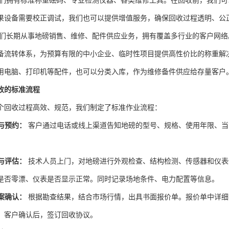
们拥有标准称重砝码、专业检测仪器、各类维修工具。在回收前，我们可
果设备需要校正调试，我们也可以提供增值服务，确保回收过程透明、公
们长期从事地磅销售、维修、配件供应业务，拥有覆盖多行业的客户网络
备流转体系，为预算有限的中小企业、临时性项目提供高性价比的称重解
用电脑、打印机等配件，也可以分类入库，作为维修备件供应给存量客户
收的标准流程
个回收过程高效、规范，我们制定了标准作业流程：
与预约：
客户通过电话或线上渠道告知地磅的型号、规格、使用年限、当
。
与评估：
技术人员上门，对地磅进行外观检查、结构检测、传感器和仪表
是否零漂、仪表是否显示正常。同时记录场地条件、电力配置等信息。
案确认：
根据勘查结果，结合市场行情，出具书面报价单。报价单中详细
。客户确认后，签订回收协议。