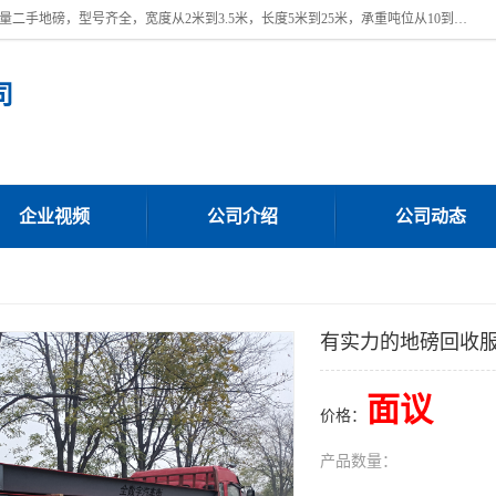
本公司常年出售回收二手地磅，回收出售二手地磅。 近期本公司回收大量二手地磅，型号齐全，宽度从2米到3.5米，长度5米到25米，承重吨位从10到200吨，成色7—9成新。 ? 使用年限6个月至2年，产品来源于个人闲置品，工矿企业停用品，因小换大而来。 精准度和新的一样， 二手地磅是内行人的选择，打个电话就省钱朋友您好等什么
司
企业视频
公司介绍
公司动态
有实力的地磅回收
面议
价格：
产品数量：