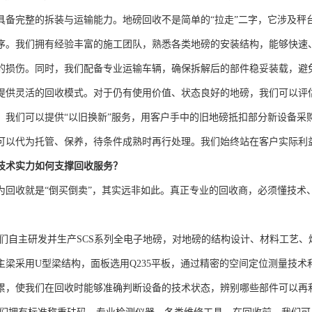
具备完整的拆装与运输能力。地磅回收不是简单的“拉走”二字，它涉及秤
序。我们拥有经验丰富的施工团队，熟悉各类地磅的安装结构，能够快速
的损伤。同时，我们配备专业运输车辆，确保拆解后的部件稳妥装载，避
提供灵活的回收模式。对于仍有使用价值、状态良好的地磅，我们可以评
，我们可以提供“以旧换新”服务，用客户手中的旧地磅抵扣部分新设备采
可以代为托管、保养，待条件成熟时再行处理。我们始终站在客户实际利
技术实力如何支撑回收服务？
为回收就是“倒买倒卖”，其实远非如此。真正专业的回收商，必须懂技术
们自主研发并生产SCS系列全电子地磅，对地磅的结构设计、材料工艺
主梁采用U型梁结构，面板选用Q235平板，通过精密的空间定位测量技
累，使我们在回收时能够准确判断设备的技术状态，辨别哪些部件可以再