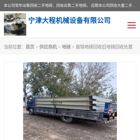
本公司常年出售回收二手地磅，回收出售二手地磅。 近期本公司回收大量二手地磅，型号齐全，宽度从2米到3.5米，长度5米到25米，承重吨位从10到200吨，成色7—9成新。 ? 使用年限6个月至2年，产品来源于个人闲置品，工矿企业停用品，因小换大而来。 精准度和新的一样， 二手地磅是内行人的选择，打个电话就省钱朋友您好等什么
宁津大程机械设备有限公司
当前位置：
首页
>
供应商机
>
地磅
> 盘锦地磅回收旧地磅回收处置
地磅
二手地磅
地磅传感器
废纸打包机
烘干机
食品烘干机
装载机电子秤
输送机
半自动输送机
全自动输送机
冷却塔
食品螺旋塔