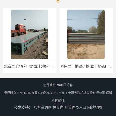
北京二手地磅厂家 本土地磅厂100秒报价
枣庄二手地磅价格 本土地磅厂100秒报价
您是第
3759486
位访客
版权所有 ©2026-08-09
鲁ICP备2024131776号-1
宁津大程机械设备有限公司
保留
所有权利.
技术支持：
八方资源网
免责声明
管理员入口
网站地图