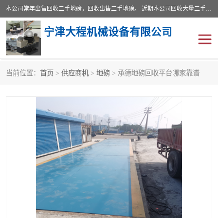
本公司常年出售回收二手地磅，回收出售二手地磅。 近期本公司回收大量二手地磅，型号齐全，宽度从2米到3.5米，长度5米到25米，承重吨位从10到200吨，成色7—9成新。 ? 使用年限6个月至2年，产品来源于个人闲置品，工矿企业停用品，因小换大而来。 精准度和新的一样， 二手地磅是内行人的选择，打个电话就省钱朋友您好等什么
宁津大程机械设备有限公司
当前位置：
首页
>
供应商机
>
地磅
> 承德地磅回收平台哪家靠谱
地磅
二手地磅
地磅传感器
废纸打包机
烘干机
食品烘干机
装载机电子秤
输送机
半自动输送机
全自动输送机
冷却塔
食品螺旋塔