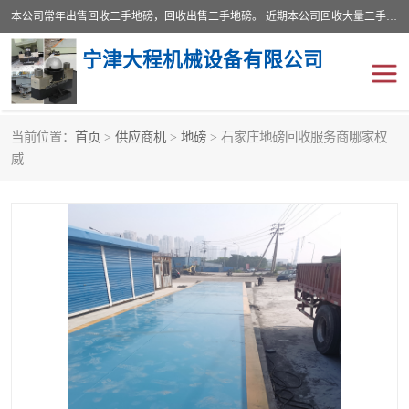
本公司常年出售回收二手地磅，回收出售二手地磅。 近期本公司回收大量二手地磅，型号齐全，宽度从2米到3.5米，长度5米到25米，承重吨位从10到200吨，成色7—9成新。 ? 使用年限6个月至2年，产品来源于个人闲置品，工矿企业停用品，因小换大而来。 精准度和新的一样， 二手地磅是内行人的选择，打个电话就省钱朋友您好等什么
宁津大程机械设备有限公司
当前位置：
首页
>
供应商机
>
地磅
> 石家庄地磅回收服务商哪家权
地磅
二手地磅
威
地磅传感器
废纸打包机
烘干机
食品烘干机
装载机电子秤
输送机
半自动输送机
全自动输送机
冷却塔
食品螺旋塔