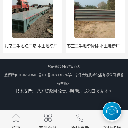
北京二手地磅厂家 本土地磅厂100秒报价
枣庄二手地磅价格 本土地磅厂100秒报价
您是第
3744367
位访客
版权所有 ©2026-08-08
鲁ICP备2024131776号-1
宁津大程机械设备有限公司
保留
所有权利.
技术支持：
八方资源网
免责声明
管理员入口
网站地图
滨州二手地磅价格 价格优惠
潍坊旧地磅出售 厂家直销