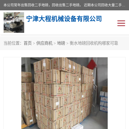
本公司常年出售回收二手地磅，回收出售二手地磅。 近期本公司回收大量二手地磅，型号齐全，宽度从2米到3.5米，长度5米到25米，承重吨位从10到200吨，成色7—9成新。 ? 使用年限6个月至2年，产品来源于个人闲置品，工矿企业停用品，因小换大而来。 精准度和新的一样， 二手地磅是内行人的选择，打个电话就省钱朋友您好等什么
宁津大程机械设备有限公司
当前位置：
首页
>
供应商机
>
地磅
> 衡水地磅回收机构哪家可靠
地磅
二手地磅
地磅传感器
废纸打包机
烘干机
食品烘干机
装载机电子秤
输送机
半自动输送机
全自动输送机
冷却塔
食品螺旋塔