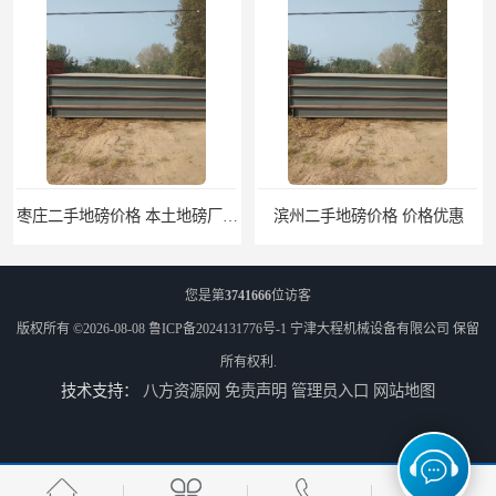
滨州二手地磅价格 价格优惠
潍坊旧地磅出售 厂家直销
您是第
3741666
位访客
版权所有 ©2026-08-08
鲁ICP备2024131776号-1
宁津大程机械设备有限公司
保留
所有权利.
技术支持：
八方资源网
免责声明
管理员入口
网站地图
邯郸旧地磅报价 本土地磅厂100秒报价
沧州旧地磅出售 产地货源 价格优惠