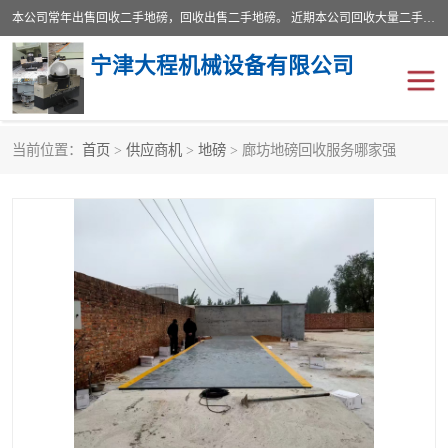
本公司常年出售回收二手地磅，回收出售二手地磅。 近期本公司回收大量二手地磅，型号齐全，宽度从2米到3.5米，长度5米到25米，承重吨位从10到200吨，成色7—9成新。 ? 使用年限6个月至2年，产品来源于个人闲置品，工矿企业停用品，因小换大而来。 精准度和新的一样， 二手地磅是内行人的选择，打个电话就省钱朋友您好等什么
宁津大程机械设备有限公司
当前位置：
首页
>
供应商机
>
地磅
> 廊坊地磅回收服务哪家强
地磅
二手地磅
地磅传感器
废纸打包机
烘干机
食品烘干机
装载机电子秤
输送机
半自动输送机
全自动输送机
冷却塔
食品螺旋塔