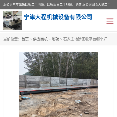
本公司常年出售回收二手地磅，回收出售二手地磅。 近期本公司回收大量二手地磅，型号齐全，宽度从2米到3.5米，长度5米到25米，承重吨位从10到200吨，成色7—9成新。 ? 使用年限6个月至2年，产品来源于个人闲置品，工矿企业停用品，因小换大而来。 精准度和新的一样， 二手地磅是内行人的选择，打个电话就省钱朋友您好等什么
宁津大程机械设备有限公司
当前位置：
首页
>
供应商机
>
地磅
> 石家庄地磅回收平台哪个好
地磅
二手地磅
地磅传感器
废纸打包机
烘干机
食品烘干机
装载机电子秤
输送机
半自动输送机
全自动输送机
冷却塔
食品螺旋塔