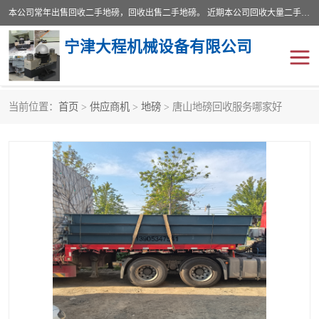
本公司常年出售回收二手地磅，回收出售二手地磅。 近期本公司回收大量二手地磅，型号齐全，宽度从2米到3.5米，长度5米到25米，承重吨位从10到200吨，成色7—9成新。 ? 使用年限6个月至2年，产品来源于个人闲置品，工矿企业停用品，因小换大而来。 精准度和新的一样， 二手地磅是内行人的选择，打个电话就省钱朋友您好等什么
宁津大程机械设备有限公司
当前位置：
首页
>
供应商机
>
地磅
> 唐山地磅回收服务哪家好
地磅
二手地磅
地磅传感器
废纸打包机
烘干机
食品烘干机
装载机电子秤
输送机
半自动输送机
全自动输送机
冷却塔
食品螺旋塔