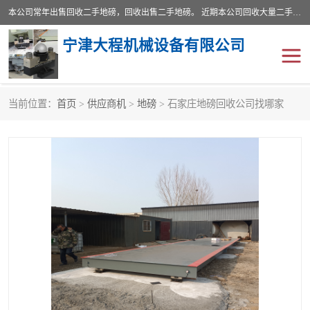
本公司常年出售回收二手地磅，回收出售二手地磅。 近期本公司回收大量二手地磅，型号齐全，宽度从2米到3.5米，长度5米到25米，承重吨位从10到200吨，成色7—9成新。 ? 使用年限6个月至2年，产品来源于个人闲置品，工矿企业停用品，因小换大而来。 精准度和新的一样， 二手地磅是内行人的选择，打个电话就省钱朋友您好等什么
宁津大程机械设备有限公司
当前位置：
首页
>
供应商机
>
地磅
> 石家庄地磅回收公司找哪家
地磅
二手地磅
地磅传感器
废纸打包机
烘干机
食品烘干机
装载机电子秤
输送机
半自动输送机
全自动输送机
冷却塔
食品螺旋塔