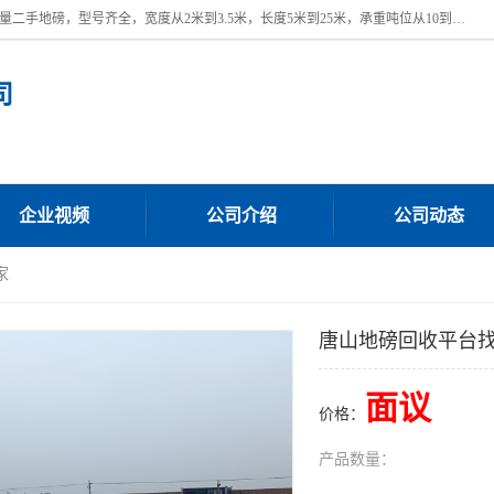
本公司常年出售回收二手地磅，回收出售二手地磅。 近期本公司回收大量二手地磅，型号齐全，宽度从2米到3.5米，长度5米到25米，承重吨位从10到200吨，成色7—9成新。 ? 使用年限6个月至2年，产品来源于个人闲置品，工矿企业停用品，因小换大而来。 精准度和新的一样， 二手地磅是内行人的选择，打个电话就省钱朋友您好等什么
司
企业视频
公司介绍
公司动态
家
唐山地磅回收平台
面议
价格：
产品数量：