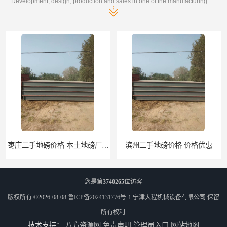
Development, design, production and sales in one of the manufacturing enterprises
枣庄二手地磅价格 本土地磅厂100秒报价
滨州二手地磅价格 价格优惠
您是第
3740265
位访客
版权所有 ©2026-08-08
鲁ICP备2024131776号-1
宁津大程机械设备有限公司
保留
所有权利.
技术支持：
八方资源网
免责声明
管理员入口
网站地图