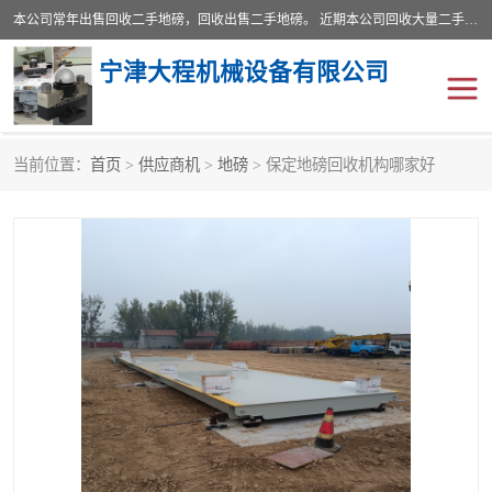
本公司常年出售回收二手地磅，回收出售二手地磅。 近期本公司回收大量二手地磅，型号齐全，宽度从2米到3.5米，长度5米到25米，承重吨位从10到200吨，成色7—9成新。 ? 使用年限6个月至2年，产品来源于个人闲置品，工矿企业停用品，因小换大而来。 精准度和新的一样， 二手地磅是内行人的选择，打个电话就省钱朋友您好等什么
宁津大程机械设备有限公司
当前位置：
首页
>
供应商机
>
地磅
> 保定地磅回收机构哪家好
地磅
二手地磅
地磅传感器
废纸打包机
烘干机
食品烘干机
装载机电子秤
输送机
半自动输送机
全自动输送机
冷却塔
食品螺旋塔