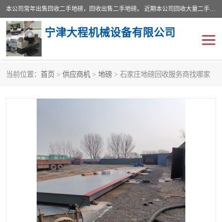
本公司常年出售回收二手地磅，回收出售二手地磅。 近期本公司回收大量二手地磅，型号齐全，宽度从2米到3.5米，长度5米到25米，承重吨位从10到200吨，成色7—9成新。 ? 使用年限6个月至2年，产品来源于个人闲置品，工矿企业停用品，因小换大而来。 精准度和新的一样， 二手地磅是内行人的选择，打个电话就省钱朋友您好等什么
宁津大程机械设备有限公司
当前位置：
首页
>
供应商机
>
地磅
> 石家庄地磅回收服务商找哪家
地磅
二手地磅
地磅传感器
废纸打包机
烘干机
食品烘干机
装载机电子秤
输送机
半自动输送机
全自动输送机
冷却塔
食品螺旋塔