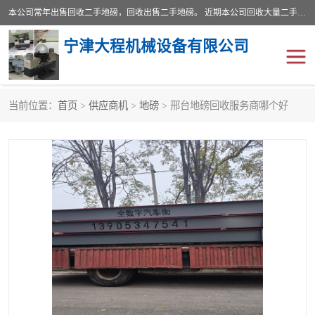
本公司常年出售回收二手地磅，回收出售二手地磅。 近期本公司回收大量二手地磅，型号齐全，宽度从2米到3.5米，长度5米到25米，承重吨位从10到200吨，成色7—9成新。 ? 使用年限6个月至2年，产品来源于个人闲置品，工矿企业停用品，因小换大而来。 精准度和新的一样， 二手地磅是内行人的选择，打个电话就省钱朋友您好等什么
宁津大程机械设备有限公司
当前位置：
首页
>
供应商机
>
地磅
> 邢台地磅回收服务商哪个好
地磅
二手地磅
地磅传感器
废纸打包机
烘干机
食品烘干机
装载机电子秤
输送机
半自动输送机
全自动输送机
冷却塔
食品螺旋塔