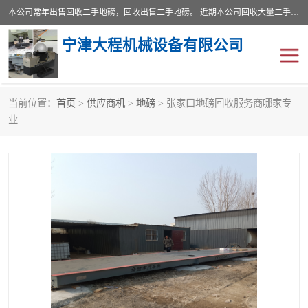
本公司常年出售回收二手地磅，回收出售二手地磅。 近期本公司回收大量二手地磅，型号齐全，宽度从2米到3.5米，长度5米到25米，承重吨位从10到200吨，成色7—9成新。 ? 使用年限6个月至2年，产品来源于个人闲置品，工矿企业停用品，因小换大而来。 精准度和新的一样， 二手地磅是内行人的选择，打个电话就省钱朋友您好等什么
宁津大程机械设备有限公司
当前位置：
首页
>
供应商机
>
地磅
> 张家口地磅回收服务商哪家专
地磅
二手地磅
业
地磅传感器
废纸打包机
烘干机
食品烘干机
装载机电子秤
输送机
半自动输送机
全自动输送机
冷却塔
食品螺旋塔