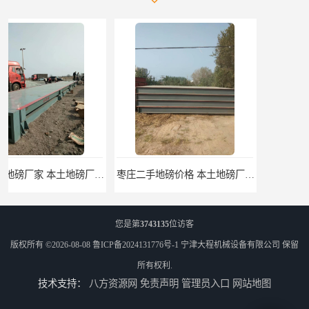
枣庄二手地磅价格 本土地磅厂100秒报价
滨州二手地磅价格 价格优惠
您是第
3743135
位访客
版权所有 ©2026-08-08
鲁ICP备2024131776号-1
宁津大程机械设备有限公司
保留
所有权利.
技术支持：
八方资源网
免责声明
管理员入口
网站地图