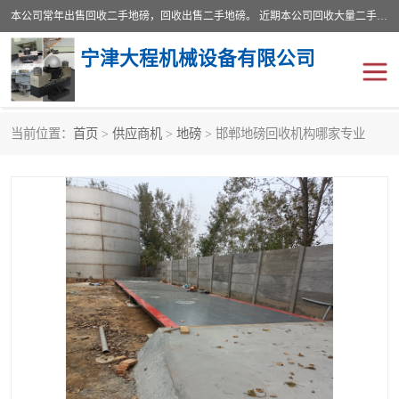
本公司常年出售回收二手地磅，回收出售二手地磅。 近期本公司回收大量二手地磅，型号齐全，宽度从2米到3.5米，长度5米到25米，承重吨位从10到200吨，成色7—9成新。 ? 使用年限6个月至2年，产品来源于个人闲置品，工矿企业停用品，因小换大而来。 精准度和新的一样， 二手地磅是内行人的选择，打个电话就省钱朋友您好等什么
宁津大程机械设备有限公司
当前位置：
首页
>
供应商机
>
地磅
> 邯郸地磅回收机构哪家专业
地磅
二手地磅
地磅传感器
废纸打包机
烘干机
食品烘干机
装载机电子秤
输送机
半自动输送机
全自动输送机
冷却塔
食品螺旋塔