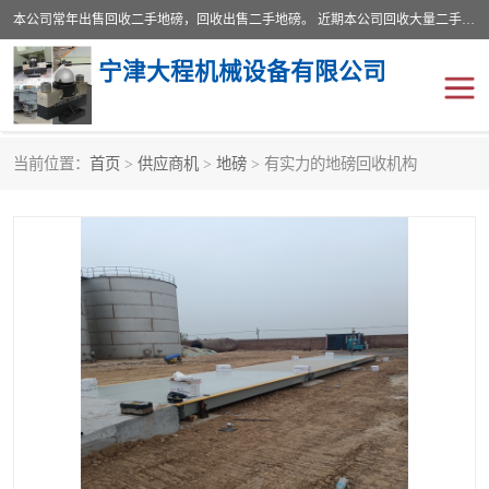
本公司常年出售回收二手地磅，回收出售二手地磅。 近期本公司回收大量二手地磅，型号齐全，宽度从2米到3.5米，长度5米到25米，承重吨位从10到200吨，成色7—9成新。 ? 使用年限6个月至2年，产品来源于个人闲置品，工矿企业停用品，因小换大而来。 精准度和新的一样， 二手地磅是内行人的选择，打个电话就省钱朋友您好等什么
宁津大程机械设备有限公司
当前位置：
首页
>
供应商机
>
地磅
> 有实力的地磅回收机构
地磅
二手地磅
地磅传感器
废纸打包机
烘干机
食品烘干机
装载机电子秤
输送机
半自动输送机
全自动输送机
冷却塔
食品螺旋塔