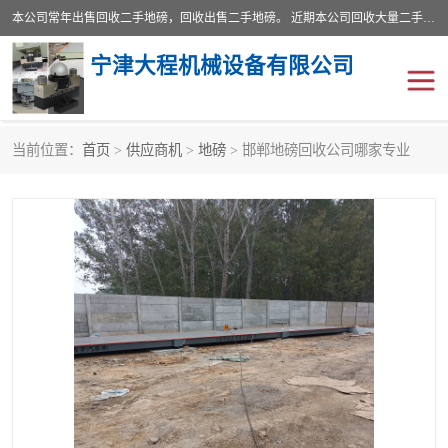
本公司常年出售回收二手地磅，回收出售二手地磅。 近期本公司回收大量二手地磅，型号齐全，宽度从2米到3.5米，长度5米到25米，承重吨位从10到200吨，成色7—9成新。 ? 使用年限6个月至2年，产品来源于个人闲置品，工矿企业停用品，因小换大而来。 精准度和新的一样， 二手地磅是内行人的选择，打个电话就省钱朋友您好等什么
宁津大程机械设备有限公司
当前位置：
首页
>
供应商机
>
地磅
> 邯郸地磅回收公司哪家专业
地磅
二手地磅
地磅传感器
废纸打包机
烘干机
食品烘干机
装载机电子秤
输送机
半自动输送机
全自动输送机
冷却塔
食品螺旋塔