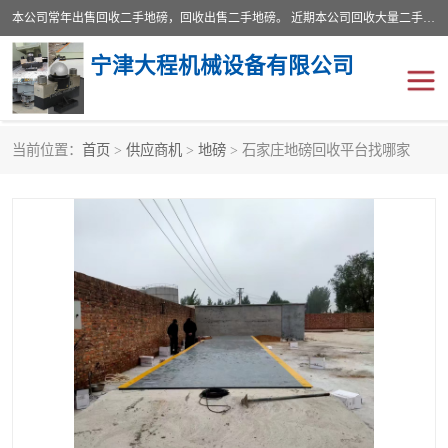
本公司常年出售回收二手地磅，回收出售二手地磅。 近期本公司回收大量二手地磅，型号齐全，宽度从2米到3.5米，长度5米到25米，承重吨位从10到200吨，成色7—9成新。 ? 使用年限6个月至2年，产品来源于个人闲置品，工矿企业停用品，因小换大而来。 精准度和新的一样， 二手地磅是内行人的选择，打个电话就省钱朋友您好等什么
宁津大程机械设备有限公司
当前位置：
首页
>
供应商机
>
地磅
> 石家庄地磅回收平台找哪家
地磅
二手地磅
地磅传感器
废纸打包机
烘干机
食品烘干机
装载机电子秤
输送机
半自动输送机
全自动输送机
冷却塔
食品螺旋塔