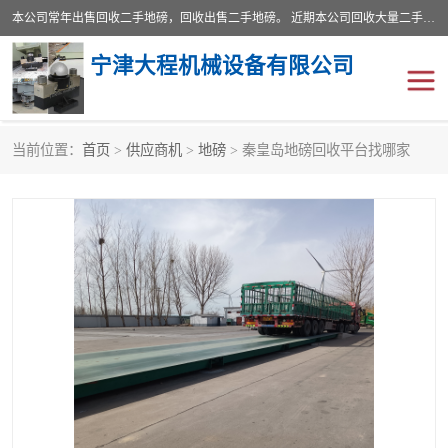
本公司常年出售回收二手地磅，回收出售二手地磅。 近期本公司回收大量二手地磅，型号齐全，宽度从2米到3.5米，长度5米到25米，承重吨位从10到200吨，成色7—9成新。 ? 使用年限6个月至2年，产品来源于个人闲置品，工矿企业停用品，因小换大而来。 精准度和新的一样， 二手地磅是内行人的选择，打个电话就省钱朋友您好等什么
宁津大程机械设备有限公司
当前位置：
首页
>
供应商机
>
地磅
> 秦皇岛地磅回收平台找哪家
地磅
二手地磅
地磅传感器
废纸打包机
烘干机
食品烘干机
装载机电子秤
输送机
半自动输送机
全自动输送机
冷却塔
食品螺旋塔