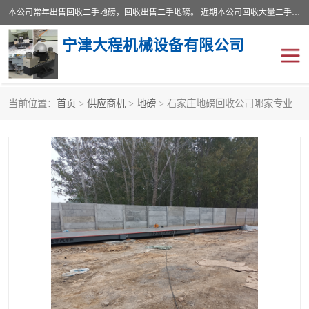
本公司常年出售回收二手地磅，回收出售二手地磅。 近期本公司回收大量二手地磅，型号齐全，宽度从2米到3.5米，长度5米到25米，承重吨位从10到200吨，成色7—9成新。 ? 使用年限6个月至2年，产品来源于个人闲置品，工矿企业停用品，因小换大而来。 精准度和新的一样， 二手地磅是内行人的选择，打个电话就省钱朋友您好等什么
宁津大程机械设备有限公司
当前位置：
首页
>
供应商机
>
地磅
> 石家庄地磅回收公司哪家专业
地磅
二手地磅
地磅传感器
废纸打包机
烘干机
食品烘干机
装载机电子秤
输送机
半自动输送机
全自动输送机
冷却塔
食品螺旋塔