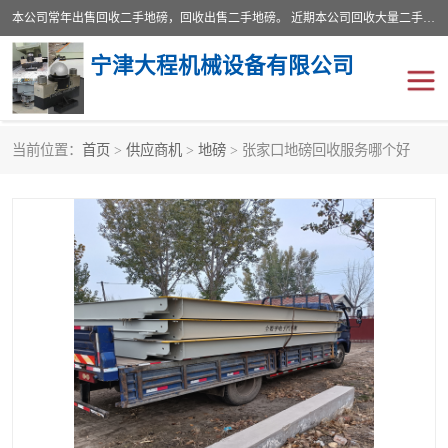
本公司常年出售回收二手地磅，回收出售二手地磅。 近期本公司回收大量二手地磅，型号齐全，宽度从2米到3.5米，长度5米到25米，承重吨位从10到200吨，成色7—9成新。 ? 使用年限6个月至2年，产品来源于个人闲置品，工矿企业停用品，因小换大而来。 精准度和新的一样， 二手地磅是内行人的选择，打个电话就省钱朋友您好等什么
宁津大程机械设备有限公司
当前位置：
首页
>
供应商机
>
地磅
> 张家口地磅回收服务哪个好
地磅
二手地磅
地磅传感器
废纸打包机
烘干机
食品烘干机
装载机电子秤
输送机
半自动输送机
全自动输送机
冷却塔
食品螺旋塔