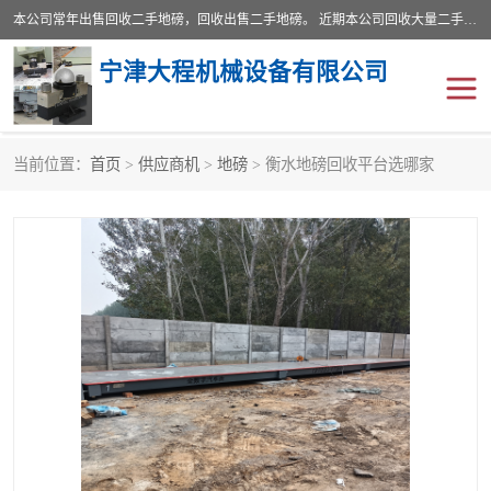
本公司常年出售回收二手地磅，回收出售二手地磅。 近期本公司回收大量二手地磅，型号齐全，宽度从2米到3.5米，长度5米到25米，承重吨位从10到200吨，成色7—9成新。 ? 使用年限6个月至2年，产品来源于个人闲置品，工矿企业停用品，因小换大而来。 精准度和新的一样， 二手地磅是内行人的选择，打个电话就省钱朋友您好等什么
宁津大程机械设备有限公司
当前位置：
首页
>
供应商机
>
地磅
> 衡水地磅回收平台选哪家
地磅
二手地磅
地磅传感器
废纸打包机
烘干机
食品烘干机
装载机电子秤
输送机
半自动输送机
全自动输送机
冷却塔
食品螺旋塔