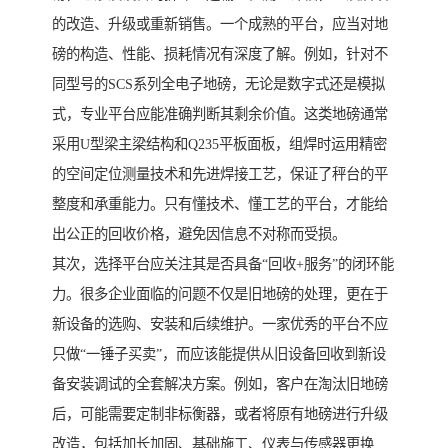
的改造、升级或重新销售。一个成熟的平台，应当对地
磅的构造、性能、损耗情况有深度了解。例如，针对不
同型号的SCS系列全电子地磅，无论是数字式还是模拟
式，专业平台应能准确判断其剩余价值。这类地磅通常
采用U型梁主梁结构和Q235平板面板，组焊时运用精密
的空间定位测量技术和先进焊接工艺，保证了秤台的平
整度和承重能力。只有懂技术、懂工艺的平台，才能给
出公正的回收价格，避免因信息不对称而受损。
其次，选择平台应关注其是否具备“回收+服务”的闭环能
力。很多企业面临的问题不仅是旧地磅的处理，更在于
新设备的选购、安装和后续维护。一家优秀的平台不应
只做“一锤子买卖”，而应该能提供从旧设备回收到新设
备安装调试的全套解决方案。例如，客户在淘汰旧地磅
后，可能需要定制非标衡器，或者将原有地磅进行升级
改造，包括加长加固、基础施工、仪表与传感器更换